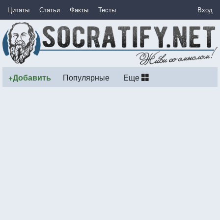
Цитаты
Статьи
Факты
Тесты
Вход
+Добавить
Популярные
Еще