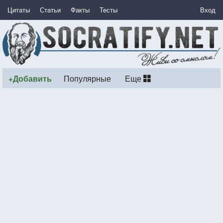
Цитаты
Статьи
Факты
Тесты
Вход
+Добавить
Популярные
Еще