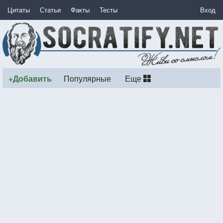
Цитаты
Статьи
Факты
Тесты
Вход
+Добавить
Популярные
Еще