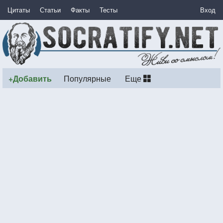
Цитаты
Статьи
Факты
Тесты
Вход
+Добавить
Популярные
Еще