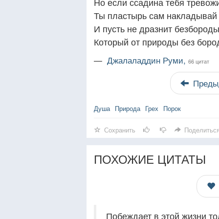
Но если ссадина тебя тревожи
Ты пластырь сам накладывай 
И пусть не дразнит безбороды
Который от природы без боро
—
Джалаладдин Руми,
66 цитат
Преды
Душа
Природа
Грех
Порок
Сохранить
Поделитьс
ПОХОЖИЕ ЦИТАТЫ
Побеждает в этой жизни то