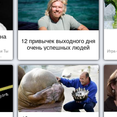
ина
12 привычек выходного дня
очень успешных людей
 и Ты
Игра 
.