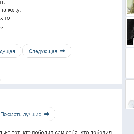
т,
на кожу.
х тот,
д.
дущая
Следующая
я
Показать лучшие
лько тот, кто победил сам себя. Кто победил