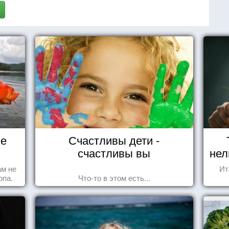
не
Счастливы дети -
счастливы вы
нел
ам не
Ит
опа.
Что-то в этом есть...