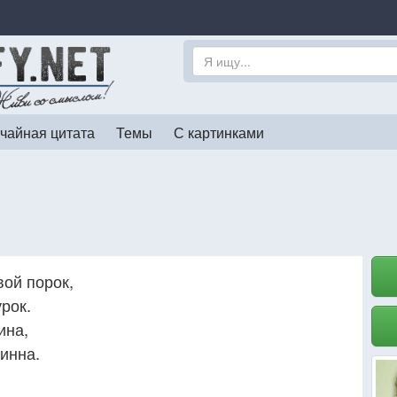
чайная цитата
Темы
С картинками
вой порок,
урок.
ина,
инна.