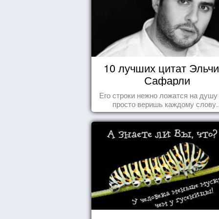
10 лучших цитат Эльч
Сафарли
Его строки нежно ложатся на душу
просто веришь каждому слову..