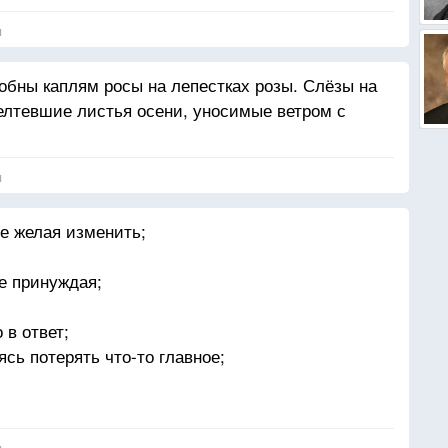
я
обны каплям росы на лепестках розы. Слёзы на
елтевшие листья осени, уносимые ветром с
я
не желая изменить;
е принуждая;
 в ответ;
ясь потерять что-то главное;
ость за них;
ебя;
я