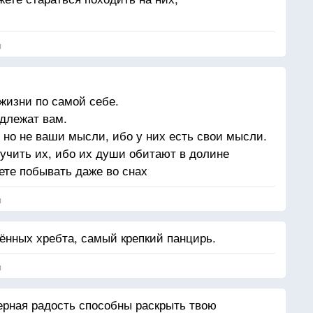
хожими на себя. Ибо жизнь не идет вспять
м дне. Вы — луки, из которых ваши дети, как
я
 Стрелок видит цель на пути бесконечности
бы стрелы летели быстро и далеко. Пусть ваш
м радостью; Ибо как любит он летящую стрелу, так
жизни по самой себе.
 месте».
адлежат вам.
 но не ваши мысли, ибо у них есть свои мысли.
 учить их, ибо их души обитают в долине
ете побывать даже во снах
я
шённых хребта, самый крепкий панцирь.
я
ерная радость способны раскрыть твою