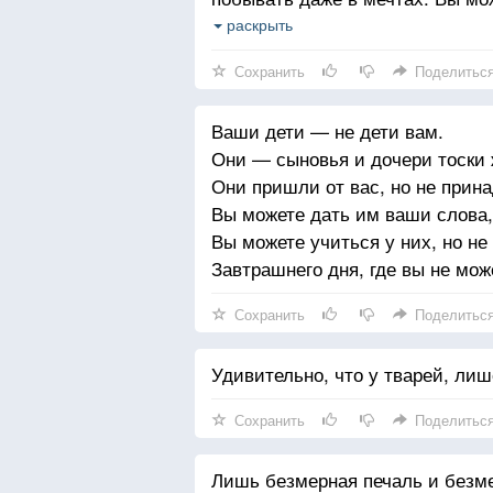
но не стремитесь сделать их по
раскрыть
и не задерживается на вчерашне
Сохранить
Поделитьс
живые стрелы, посланы вперед.
и сгибает вас Своей силой, что
Ваши дети — не дети вам.
изгиб в руке стрелка станет ва
Они — сыновья и дочери тоски 
любит он и лук, остающийся на
Они пришли от вас, но не прин
Вы можете дать им ваши слова,
Вы можете учиться у них, но не
Завтрашнего дня, где вы не мож
Сохранить
Поделитьс
Удивительно, что у тварей, ли
Сохранить
Поделитьс
Лишь безмерная печаль и безм