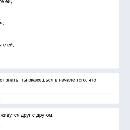
е ей,
ч,
ьте ей,
 ваши мечты,
я
ет знать, ты окажешься в начале того, что
я
живутся друг с другом.
я