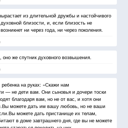
ь.
ми,
вырастает из длительной дружбы и настойчивого
духовной близости, и, если близость не
 возникнет ни через года, ни через поколения.
я
 оно же спутник духовного возвышения.
я
ребенка на руках: «Скажи нам
ти — не дети вам. Они сыновья и дочери тоски
дят благодаря вам, но не от вас, и хотя они
м.Вы можете дать им вашу любовь, но не ваши
сли.Вы можете дать пристанище их телам,
итают в доме завтрашнего дня, где вы не можете
ете стараться походить на них,