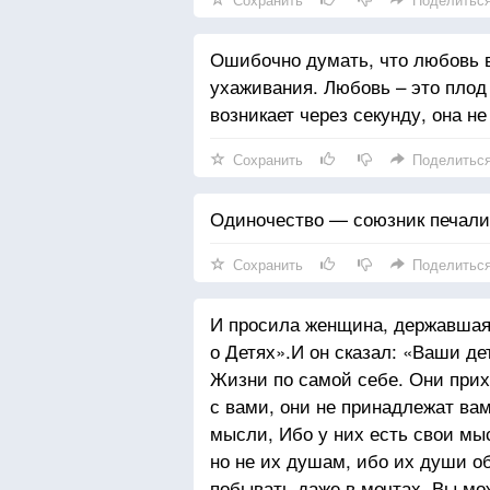
Радоваться такой, какова ты ест
Если и ты с такими же чувства
Ошибочно думать, что любовь 
Шагни мне навстречу!
ухаживания. Любовь – это плод 
возникает через секунду, она не
Сохранить
Поделитьс
Одиночество — союзник печали,
Сохранить
Поделитьс
И просила женщина, державшая 
о Детях».И он сказал: «Ваши де
Жизни по самой себе. Они прихо
с вами, они не принадлежат ва
мысли, Ибо у них есть свои мы
но не их душам, ибо их души об
побывать даже в мечтах. Вы мож