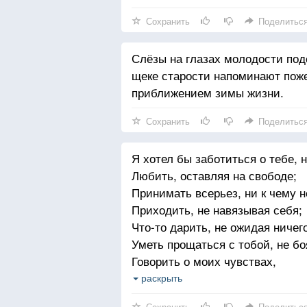
Сохранить
Поделитьс
Слёзы на глазах молодости под
щеке старости напоминают пож
приближением зимы жизни.
Сохранить
Поделитьс
Я хотел бы заботиться о тебе, 
Любить, оставляя на свободе;
Принимать всерьез, ни к чему н
Приходить, не навязывая себя;
Что-то дарить, не ожидая ничего
Уметь прощаться с тобой, не бо
Говорить о моих чувствах,
Не возлагая на тебя ответственн
раскрыть
Делиться знаниями, не поучая т
Сохранить
Поделитьс