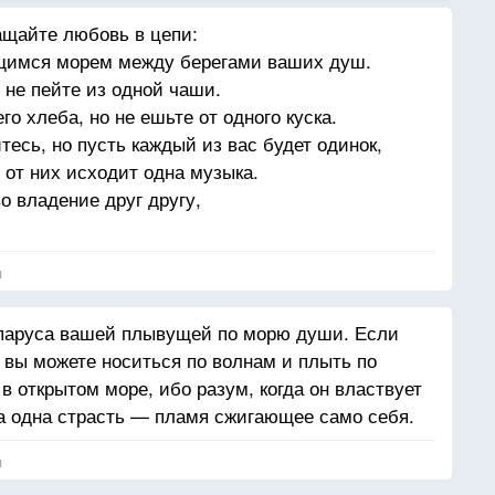
ащайте любовь в цепи:
щимся морем между берегами ваших душ.
 не пейте из одной чаши.
го хлеба, но не ешьте от одного куска.
тесь, но пусть каждый из вас будет одинок,
 от них исходит одна музыка.
о владение друг другу,
нять ваши сердца.
лизко друг к другу,
я
ь, и дуб и кипарис не растут один в тени
 паруса вашей плывущей по морю души. Если
вы можете носиться по волнам и плыть по
в открытом море, ибо разум, когда он властвует
а одна страсть — пламя сжигающее само себя.
я