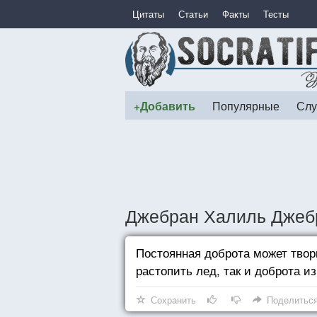
Цитаты
Статьи
Факты
Тесты
+Добавить
Популярные
Слу
Джебран Халиль Джебр
Постоянная доброта может твор
растопить лед, так и доброта и
Сохранить
Поделитьс