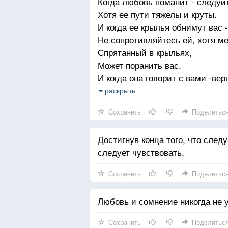
Когда любовь поманит - следуйт
Хотя ее пути тяжелы и круты.
И когда ее крылья обнимут вас -
Не сопротивляйтесь ей, хотя ме
Спрятанный в крыльях,
Может поранить вас.
И когда она говорит с вами -вер
Хотя ее голос может разрушить
раскрыть
Как северный ветер превращает
Сохранить
Поделитьс
В пустыню сады.
Достигнув конца того, что следу
следует чувствовать.
Сохранить
Поделитьс
Любовь и сомнение никогда не у
Сохранить
Поделитьс