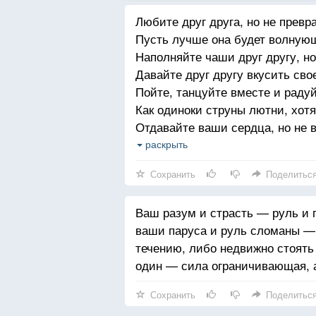
Любите друг друга, но не превр
Пусть лучше она будет волную
Наполняйте чаши друг другу, но
Давайте друг другу вкусить свое
Пойте, танцуйте вместе и радуй
Как одиноки струны лютни, хотя
Отдавайте ваши сердца, но не в
Ибо лишь рука жизни может при
раскрыть
Стойте вместе, но не слишком б
Сохранить
Поделитьс
Ибо колонны храма стоят порозн
другого.
Ваш разум и страсть — руль и
ваши паруса и руль сломаны — 
течению, либо недвижно стоять 
один — сила ограничивающая, 
Сохранить
Поделитьс