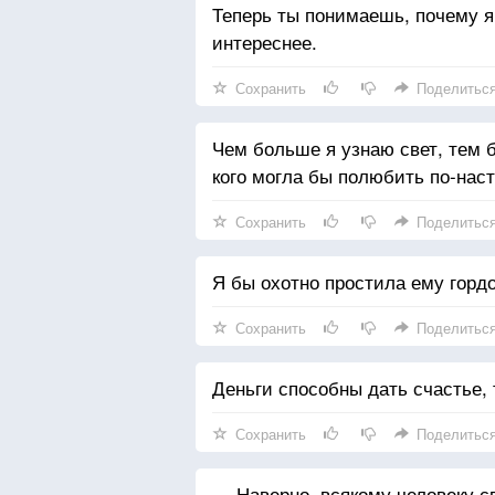
Теперь ты понимаешь, почему я
интереснее.
Сохранить
Поделитьс
Чем больше я узнаю свет, тем б
кого могла бы полюбить по-нас
Сохранить
Поделитьс
Я бы охотно простила ему гордо
Сохранить
Поделитьс
Деньги способны дать счастье, 
Сохранить
Поделитьс
— Наверно, всякому человеку св