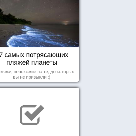
7 самых потрясающих
пляжей планеты
пляжи, непохожие на те, до которых
вы не привыкли :)