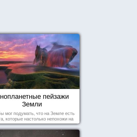
нопланетные пейзажи
Земли
бы мог подумать, что на Земле есть
а, которые настолько непохожи на
ычные для человечества пейзажи,
 кажутся и вовсе инопланетными!