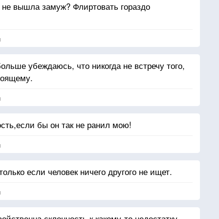
 не вышла замуж? Флиртовать гораздо
я
ольше убеждаюсь, что никогда не встречу того,
тоящему.
я
сть,если бы он так не ранил мою!
я
только если человек ничего другого не ищет.
я
ойственна склонность к какому-то недостатку, —