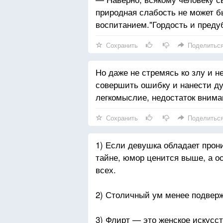
природная слабость не может 
воспитанием."Гордость и преду
Сохранить
Поделитьс
Но даже не стремясь ко злу и н
совершить ошибку и нанести д
легкомыслие, недостаток внима
Сохранить
Поделитьс
1) Если девушка обладает прон
тайне, юмор ценится выше, а о
всех.
2) Столичный ум менее подвер
3) Флирт — это женское искусст