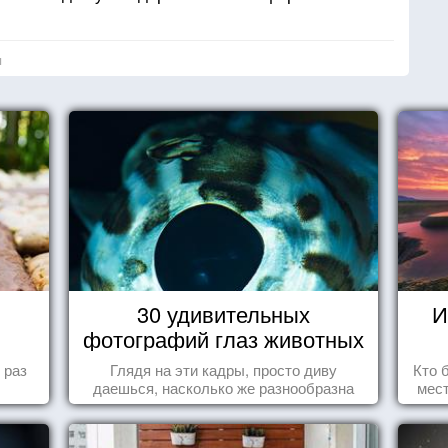
вое поведение, но я не знаю как объяснить мое
я
двух противоположностей для того, чтобы
мора. Одной противополжностью должна быть
еть от этого.
ыражается в обязанностях дочери, сестры и, со
этого необходимо самопожертвование,
по утрам.
ходством, например, пытливым умом, лучше
30 удивительных
И
ство юмора приветствуется, мудрость — нет
фотографий глаз животных
нужно время, чтобы распуститься.
 раз
Глядя на эти кадры, просто диву
Кто 
даешься, насколько же разнообразна
мест
природа нашего мира!
прив
что