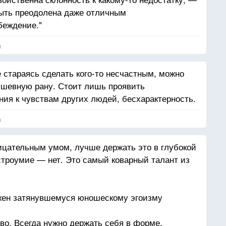
быть преодолена даже отличным
беждение."
я
е стараясь сделать кого-то несчастным, можно
ушевную рану. Стоит лишь проявить
ния к чувствам других людей, бесхарактерность.
я
ицательным умом, лучше держать это в глубокой
строумие — нет. Это самый коварный талант из
жен затянувшемуся юношескому эгоизму
во. Всегда нужно держать себя в форме.