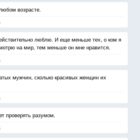
любом возрасте.
я
ействительно люблю. И еще меньше тех, о ком я
отрю на мир, тем меньше он мне нравится.
я
гатых мужчин, сколько красивых женщин их
я
т проверять разумом.
я