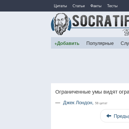
Цитаты
Статьи
Факты
Тесты
+Добавить
Популярные
Слу
Ограниченные умы видят огра
—
Джек Лондон,
58 цитат
Преды