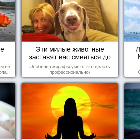
не
Эти милые животные
Л
заставят вас смеяться до
упаду!
ам не
Особенно жирафы умеют это делать
опа.
профессионально)