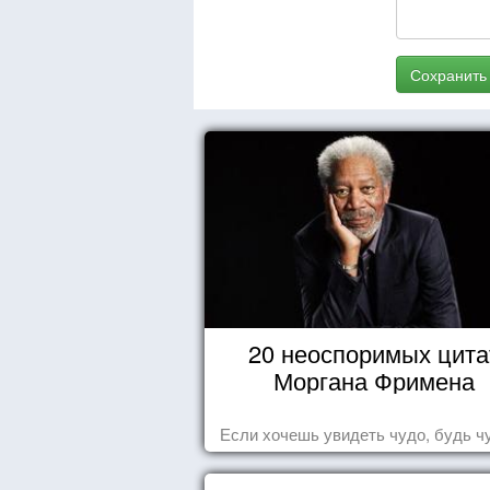
Сохранить
20 неоспоримых цита
Моргана Фримена
Если хочешь увидеть чудо, будь ч