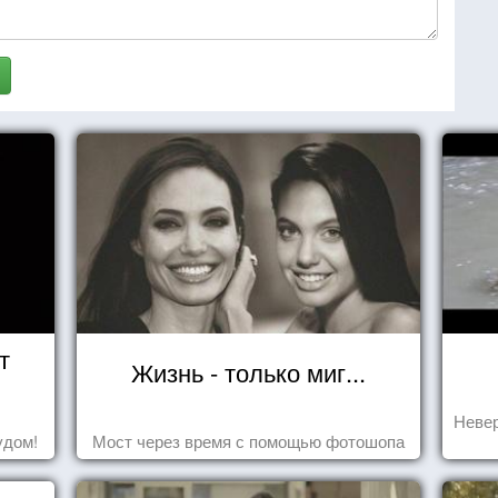
т
Жизнь - только миг...
Невер
удом!
Мост через время с помощью фотошопа