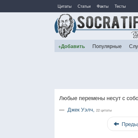
Цитаты
Статьи
Факты
Тесты
+Добавить
Популярные
Слу
Любые перемены несут с собо
—
Джек Уэлч,
22 цитаты
Преды