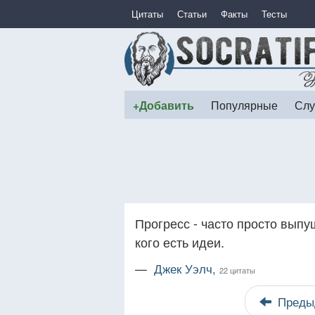
Цитаты
Статьи
Факты
Тесты
+Добавить
Популярные
Слу
Прогресс - часто просто выпу
кого есть идеи.
—
Джек Уэлч,
22 цитаты
Преды