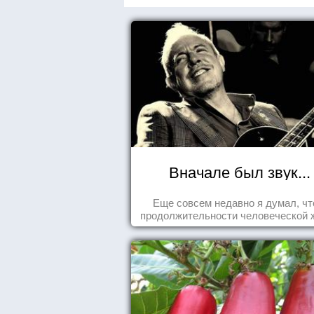
Вначале был звук...
Еще совсем недавно я думал, чт
продолжительности человеческой 
заложена какая-то ошибка.