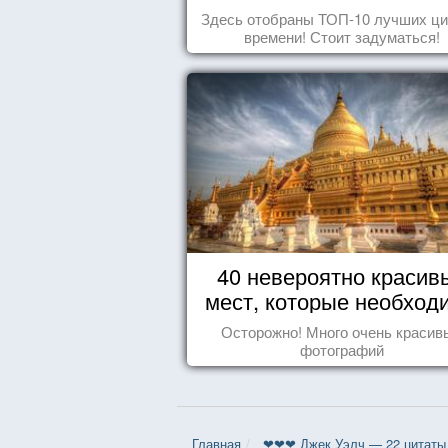
Здесь отобраны ТОП-10 лучших ци
времени! Стоит задуматься!
40 невероятно красив
мест, которые необход
увидеть пока вы жив
Осторожно! Много очень красив
фотографий
Главная
❤❤❤ Джек Уэлч — 22 цитаты