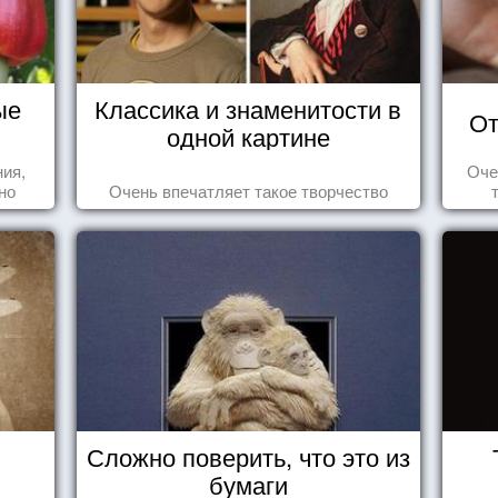
ые
Классика и знаменитости в
От
одной картине
ния,
Оче
но
Очень впечатляет такое творчество
яли
у.
Сложно поверить, что это из
бумаги