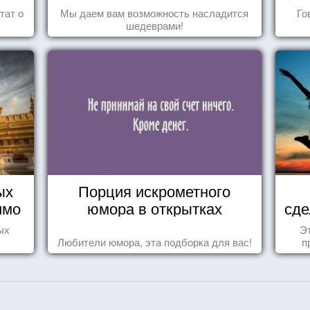
тат о
Мы даем вам возможность насладится
Го
шедеврами!
ых
Порция искрометного
имо
юмора в открытках
сде
ы
ых
Эт
Любители юмора, эта подборка для вас!
п