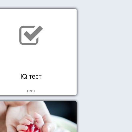
IQ тест
тест