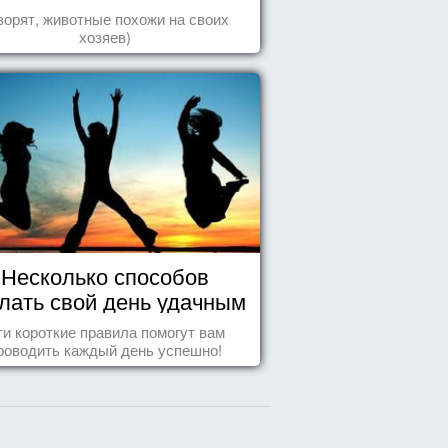
природа
ворят, животные похожи на своих
хозяев)
Несколько способов
лать свой день удачным
и короткие правила помогут вам
роводить каждый день успешно!