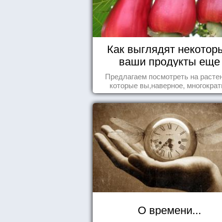
Как выглядят некотор
ваши продукты еще
живыми?
Предлагаем посмотреть на расте
которые вы,наверное, многократ
видели , но никогда не представл
себе, что употребляете их в пищ
О времени...