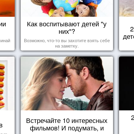
ии
Как воспитывают детей "у
2
них"?
дет
чинай
Возможно, что-то вы захотите взять себе
на заметку.
Встречайте 10 интересных
в
фильмов! И подумать, и
нных