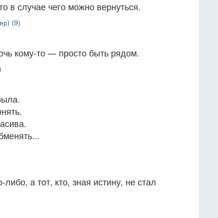
что в случае чего можно вернуться.
р) (9)
чь кому-то — просто быть рядом.
)
рыла.
онять.
расива.
бменять...
-либо, а тот, кто, зная истину, не стал