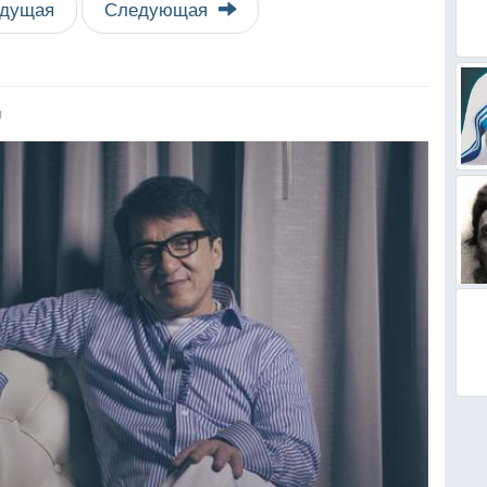
дущая
Следующая
я