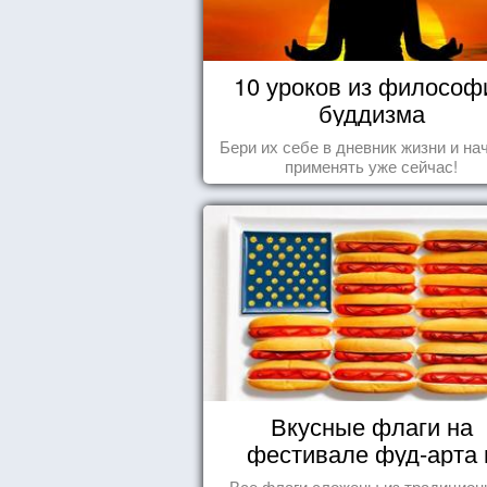
10 уроков из философ
буддизма
Бери их себе в дневник жизни и на
применять уже сейчас!
Вкусные флаги на
фестивале фуд-арта 
Сиднее
Все флаги сложены из традицио