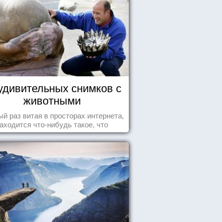
удивительных снимков с
животными
й раз витая в просторах интернета,
аходится что-нибудь такое, что
ставляет улыбнуться, удивиться,
восхититься...