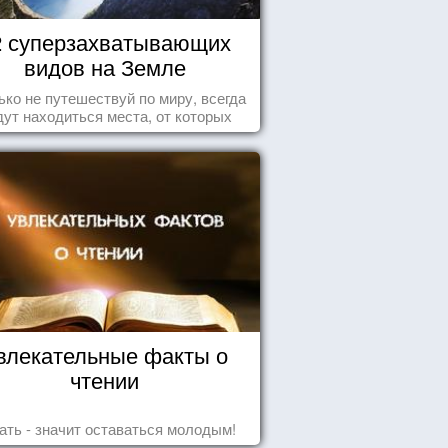
2 суперзахватывающих
видов на Земле
ько не путешествуй по миру, всегда
дут находиться места, от которых
хватывает дух и кружится голова...
влекательные факты о
чтении
ать - значит оставаться молодым!