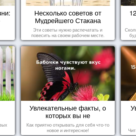
зни:
Несколько советов от
1
е
Мудрейшего Стакана
Эти советы нужно распечатать и
Скол
повесить на своем рабочем месте.
бу
пере
Увлекательные факты, о
У
которых вы не
догадывались!
овых
Как приятно открывать для себя что-то
новое и интересное!
Чит