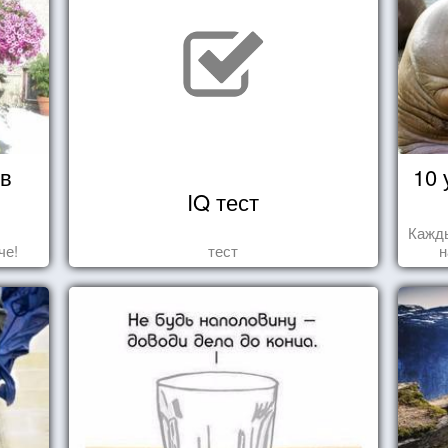
 в
10 
IQ тест
Кажды
че!
тест
н
за