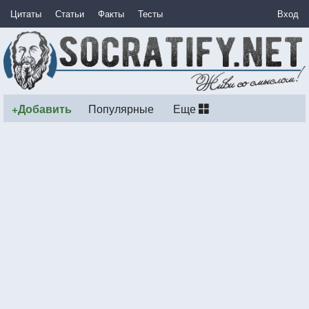
Цитаты
Статьи
Факты
Тесты
Вход
+Добавить
Популярные
Еще