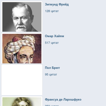
Зигмунд Фрейд
128 цитат
Омар Хайям
517 цитат
Пол Брегг
95 цитат
Франсуа де Ларошфуко
350 цитат