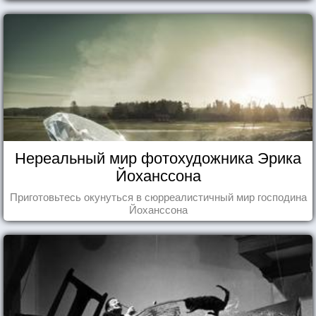
что кажутся и вовсе инопланетными!
Нереальный мир фотохудожника Эрика
Йоханссона
Приготовьтесь окунуться в сюрреалистичный мир господина
Йоханссона