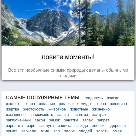
Ловите моменты!
Все эти необычные снимки природы сделаны обычными
людьми
САМЫЕ ПОПУЛЯРНЫЕ ТЕМЫ
жадность
жажда
жалость
жара
желание
железо
желудок
жена
женщина
жертва
жестокость
животное
животные
жизненно
жизненное
зависимость
зависть
завтра
завтрак
заключённый
закон
замок
занятие
запах
запрет
зарплата
заря
заслуга
защита
звезда
звонок
здоровье
земля
зеркало
зима
зло
злоба
злодей
злость
змея