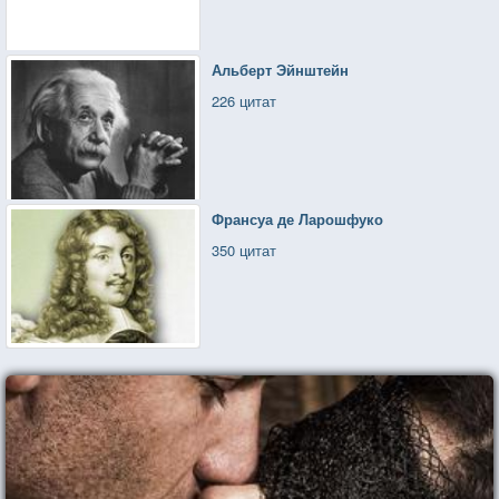
Альберт Эйнштейн
226 цитат
Франсуа де Ларошфуко
350 цитат