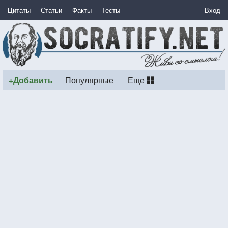
Цитаты
Статьи
Факты
Тесты
Вход
+Добавить
Популярные
Еще