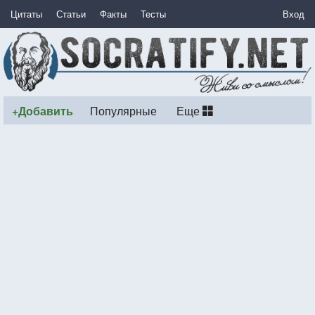
Цитаты
Статьи
Факты
Тесты
Вход
+Добавить
Популярные
Еще