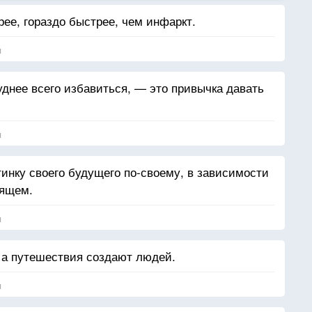
ее, гораздо быстрее, чем инфаркт.
я
уднее всего избавиться, — это привычка давать
я
инку своего будущего по-своему, в зависимости
оящем.
я
 а путешествия создают людей.
я