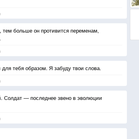
я
, тем больше он противится переменам,
.
я
для тебя образом. Я забуду твои слова.
я
. Солдат — последнее звено в эволюции
я