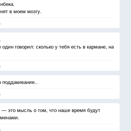
нбека.
нят в моем мозгу.
я
.
 один говорил: сколько у тебя есть в кармане, на
я
 поддакивание..
я
— это мысль о том, что наше время будут
еменами.
я