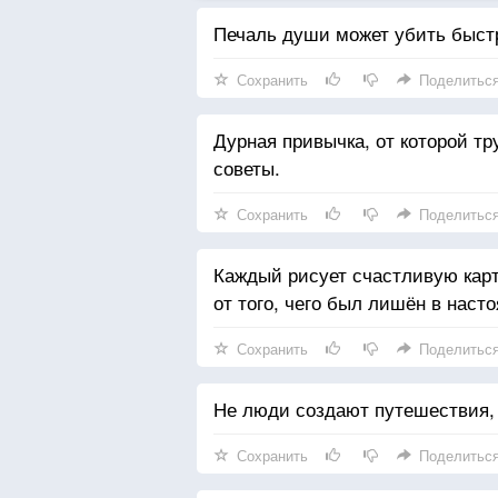
Печаль души может убить быстр
Сохранить
Поделитьс
Дурная привычка, от которой тр
советы.
Сохранить
Поделитьс
Каждый рисует счастливую карт
от того, чего был лишён в наст
Сохранить
Поделитьс
Не люди создают путешествия,
Сохранить
Поделитьс