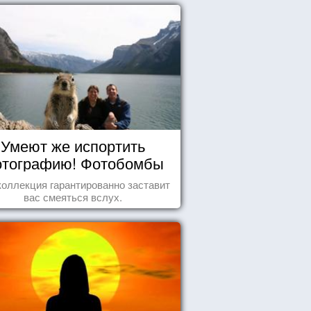
Умеют же испортить
тографию! Фотобомбы
животных
коллекция гарантированно заставит
вас смеяться вслух.