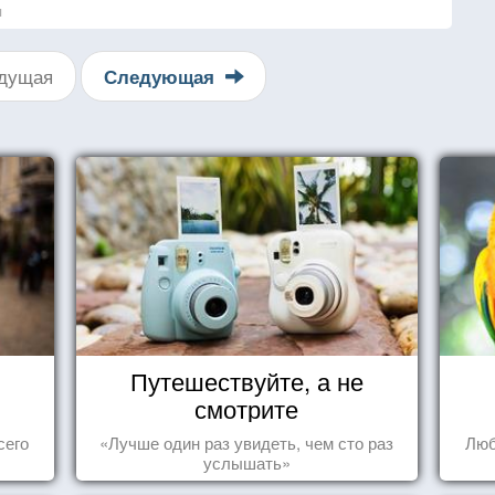
я
дущая
Следующая
Путешествуйте, а не
смотрите
сего
«Лучше один раз увидеть, чем сто раз
Люб
услышать»