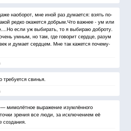
аже наоборот, мне иной раз думается: взять по-
акой редко окажется добрым.Что важнее - ум или
ое....Но если уж выбирать, то я выбираю доброту.
чень умным, но там, где говорит сердце, разум
век и думает сердцем. Мне так кажется почему-
я
о требуется свинья.
я
д — мимолётное выражение изумлённого
 точки зрения все люди, за исключением её
е создания.