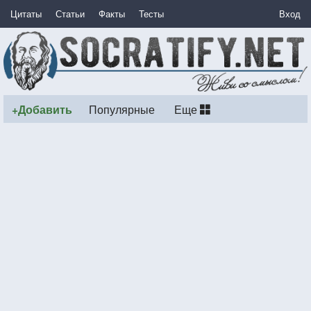
Цитаты
Статьи
Факты
Тесты
Вход
+Добавить
Популярные
Еще