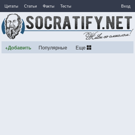
Цитаты
Статьи
Факты
Тесты
Вход
+Добавить
Популярные
Еще