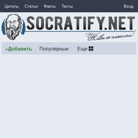
Цитаты
Статьи
Факты
Тесты
Вход
+Добавить
Популярные
Еще