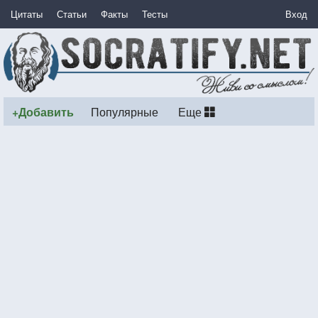
Цитаты
Статьи
Факты
Тесты
Вход
+Добавить
Популярные
Еще