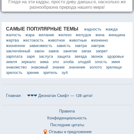
Глядя на эти кадры, просто диву даешься, насколько же
разнообразна природа нашего мира!
САМЫЕ ПОПУЛЯРНЫЕ ТЕМЫ
жадность
жажда
жалость
жара
желание
железо
желудок
жена
женщина
жертва
жестокость
животное
животные
жизненно
жизненное
зависимость
зависть
завтра
завтрак
заключённый
закон
замок
занятие
запах
запрет
зарплата
заря
заслуга
защита
звезда
звонок
здоровье
земля
зеркало
зима
зло
злоба
злодей
злость
змея
знакомство
знакомый
знание
значение
золото
зрелище
зрелость
зрение
зритель
зуб
Главная
❤❤❤ Джонатан Свифт — 128 цитат
Правила
Конфиденциальность
Последние цитаты
Отзывы и предложения