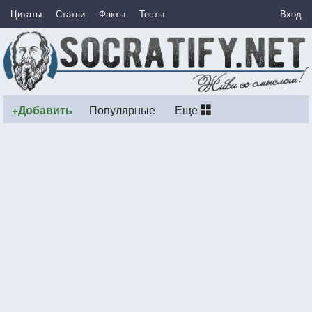
Цитаты
Статьи
Факты
Тесты
Вход
+Добавить
Популярные
Еще