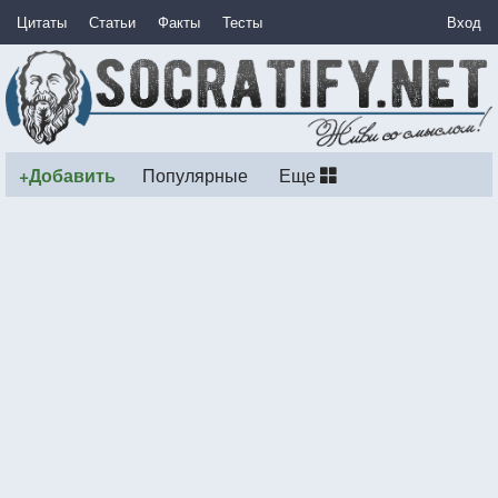
Цитаты
Статьи
Факты
Тесты
Вход
+Добавить
Популярные
Еще