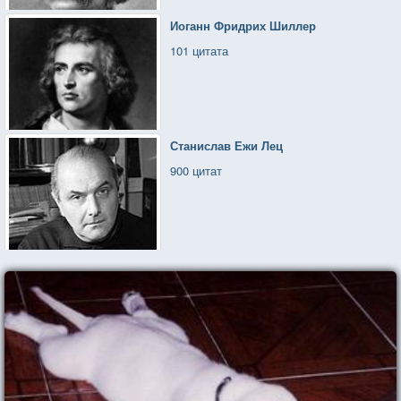
Иоганн Фридрих Шиллер
101 цитата
Станислав Ежи Лец
900 цитат