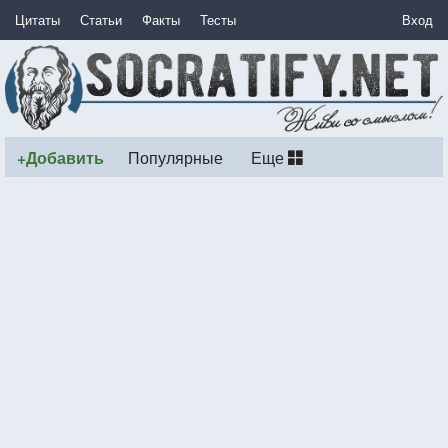
Цитаты
Статьи
Факты
Тесты
Вход
+Добавить
Популярные
Еще