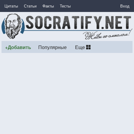
Цитаты
Статьи
Факты
Тесты
Вход
+Добавить
Популярные
Еще