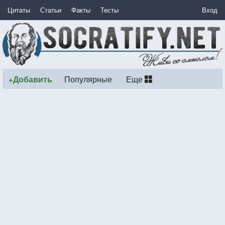
Цитаты
Статьи
Факты
Тесты
Вход
+Добавить
Популярные
Еще