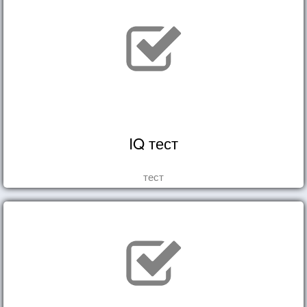
IQ тест
тест