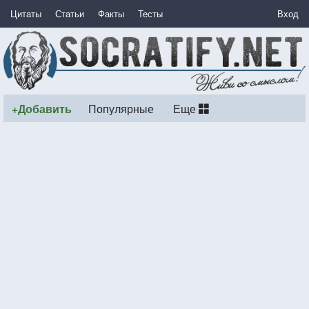
Цитаты
Статьи
Факты
Тесты
Вход
+Добавить
Популярные
Еще