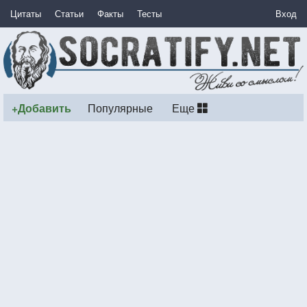
Цитаты
Статьи
Факты
Тесты
Вход
+Добавить
Популярные
Еще