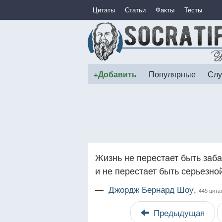
Цитаты
Статьи
Факты
Тесты
+Добавить
Популярные
Слу
Жизнь не перестает быть заба
и не перестает быть серьезно
—
Джордж Бернард Шоу,
445 цита
Предыдущая