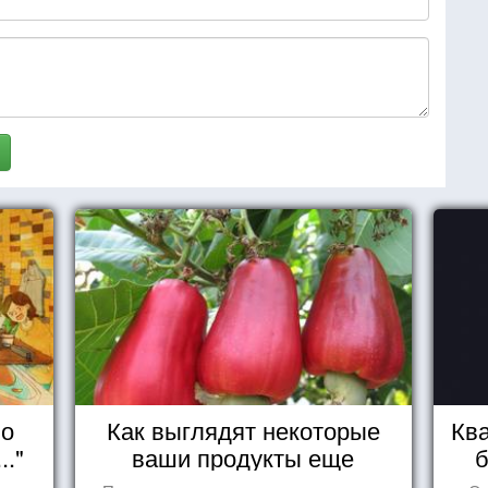
но
Как выглядят некоторые
Ква
.."
ваши продукты еще
б
живыми?