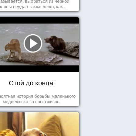
азывается, выбраться из чёрной
олосы неудач также легко, как ...
Стой до конца!
оятная история борьбы маленького
медвежонка за свою жизнь.