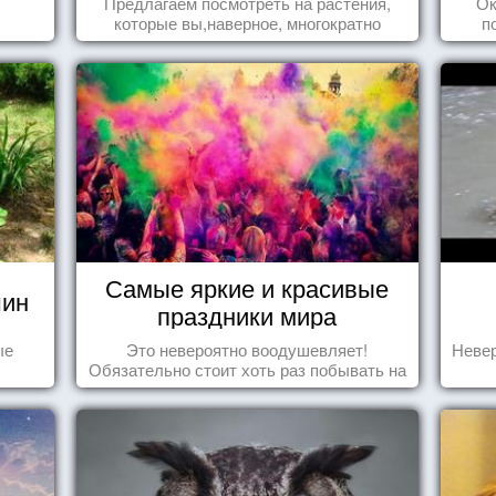
Предлагаем посмотреть на растения,
Ок
которые вы,наверное, многократно
п
видели , но никогда не представляли
себе, что употребляете их в пищу.
Самые яркие и красивые
шин
праздники мира
ые
Это невероятно воодушевляет!
Невер
Обязательно стоит хоть раз побывать на
подобных мероприятиях и получить
массу впечатлений!