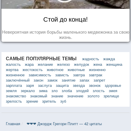
Стой до конца!
Невероятная история борьбы маленького медвежонка за свою
жизнь.
САМЫЕ ПОПУЛЯРНЫЕ ТЕМЫ
жадность
жажда
жалость
жара
желание
железо
желудок
жена
женщина
жертва
жестокость
животное
животные
жизненно
жизненное
зависимость
зависть
завтра
завтрак
заключённый
закон
замок
занятие
запах
запрет
зарплата
заря
заслуга
защита
звезда
звонок
здоровье
земля
зеркало
зима
зло
злоба
злодей
злость
змея
знакомство
знакомый
знание
значение
золото
зрелище
зрелость
зрение
зритель
зуб
Главная
❤❤❤ Джордж Грегори Плитт — 42 цитаты