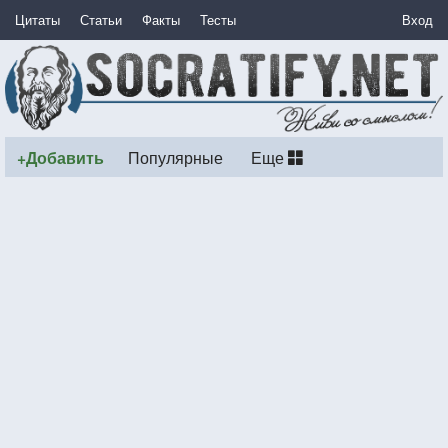
Цитаты
Статьи
Факты
Тесты
Вход
+Добавить
Популярные
Еще