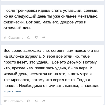
После тренировки идёшь спать уставший, сонный,
но на следующий день ты уже сильнее ментально,
физически. Вот оно, мать его, доброе утро и
отличный день!
Сохранить
Все вроде замечательно: сегодня вам повезло и вы
на обложке журнала. У тебя все отлично, тебе
просто везет, это удача... Все это дерьмо! Потому
что, прежде чем появилась удача, была вера. И
каждый день, несмотря ни на что, в пять утра я
тренировался, потому что верил в это. Тогда я
понял... Необходимо оттачивать навыки, в надежде
на то, что в один прекрасный день, мои умения
раскрыть
столкнутся с возможностью, чтобы показать себя!
Сохранить