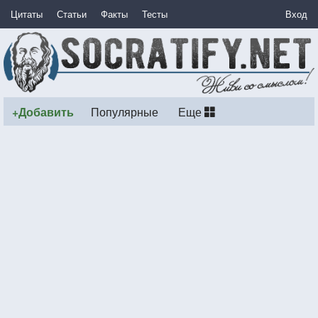
Цитаты
Статьи
Факты
Тесты
Вход
+Добавить
Популярные
Еще