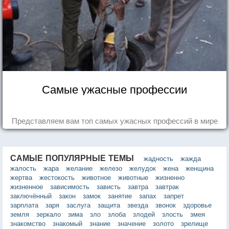
Самые ужасные профессии
Представляем вам топ самых ужасных профессий в мире
САМЫЕ ПОПУЛЯРНЫЕ ТЕМЫ
жадность
жажда
жалость
жара
желание
железо
желудок
жена
женщина
жертва
жестокость
животное
животные
жизненно
жизненное
зависимость
зависть
завтра
завтрак
заключённый
закон
замок
занятие
запах
запрет
зарплата
заря
заслуга
защита
звезда
звонок
здоровье
земля
зеркало
зима
зло
злоба
злодей
злость
змея
знакомство
знакомый
знание
значение
золото
зрелище