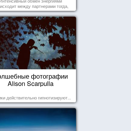
Интенсивный обмен энергиями
исходит между партнерами тогда,
а они испытывают симпатию друг к
другу...
олшебные фотографии
Alison Scarpulla
ки действительно гипнотизируют...