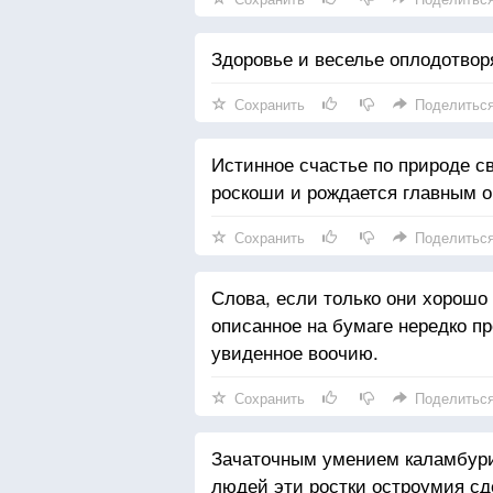
Здоровье и веселье оплодотворя
Сохранить
Поделитьс
Истинное счастье по природе с
роскоши и рождается главным о
Сохранить
Поделитьс
Слова, если только они хорошо
описанное на бумаге нередко п
увиденное воочию.
Сохранить
Поделитьс
Зачаточным умением каламбурит
людей эти ростки остроумия сд