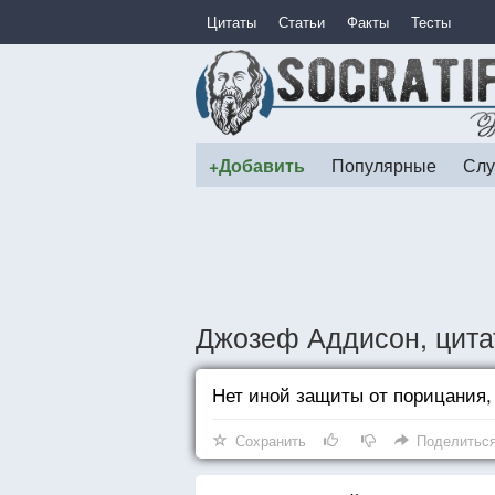
Цитаты
Статьи
Факты
Тесты
+Добавить
Популярные
Слу
Джозеф Аддисон, цита
Нет иной защиты от порицания,
Сохранить
Поделитьс