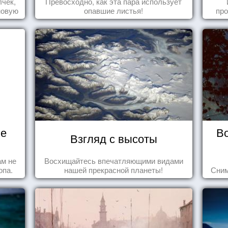
лчек,
Превосходно, как эта пара использует
новую
опавшие листья!
про
.
когд
не
В
Взгляд с высоты
ам не
Восхищайтесь впечатляющими видами
опа.
нашей прекрасной планеты!
Сним