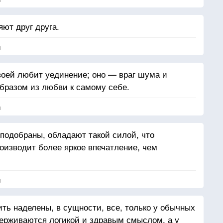
ют друг друга.
я
воей любит уединение; оно — враг шума и
бразом из любви к самому себе.
я
 подобраны, обладают такой силой, что
роизводит более яркое впечатление, чем
я
ь наделены, в сущности, все, только у обычных
ерживаются логикой и здравым смыслом, а у