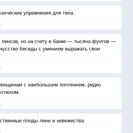
изические упражнения для тела.
я
 пенсов, но на счету в банке — тысяча фунтов —
скусство беседы с умением выражать свои
я
 женщинам с наибольшим почтением, редко
успехом.
я
ественные плоды лени и невежества.
я