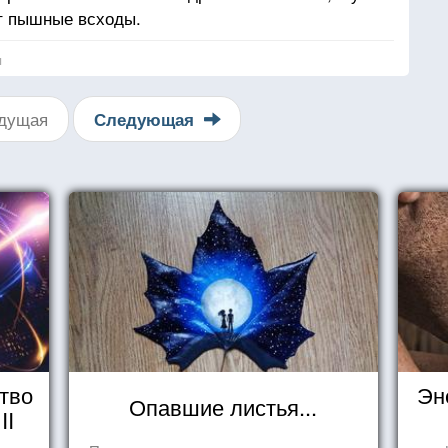
т пышные всходы.
я
дущая
Следующая
тво
Эн
Опавшие листья...
II