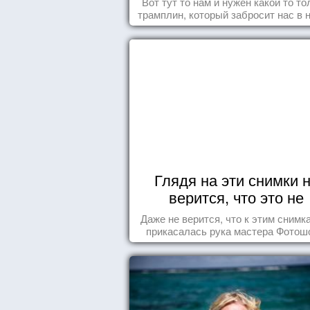
Вот тут то нам и нужен какой то то
трамплин, который забросит нас в 
реальность. БЛАГОДАРНОСТЬ
Глядя на эти снимки 
верится, что это не
Фотошоп!
Даже не верится, что к этим снимк
прикасалась рука мастера Фотош