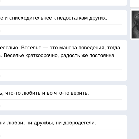
я
е и снисходительнее к недостаткам других.
я
веселью. Веселье — это манера поведения, тогда
. Веселье краткосрочно, радость же постоянна
я
, что-то любить и во что-то верить.
я
 ни любви, ни дружбы, ни добродетели.
я