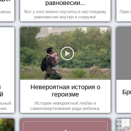
равновесии...
елаешь
Вот у кого можно поучиться настоящему
Прис
равновесию внутри и снаружи!
ы
Невероятная история о
Бр
й
героизме
льный
История невероятной любви и
ния.
самопожертвования ради ребенка.