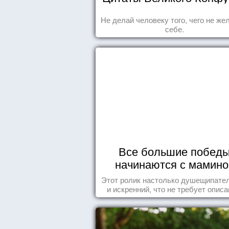
Не делай человеку того, чего не ж
себе.
Все большие побед
начинаются с мамино
колыбели
Этот ролик настолько душещипате
и искренний, что не требует описа