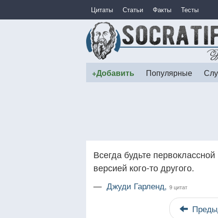
Цитаты
Статьи
Факты
Тесты
+Добавить
Популярные
Слу
Всегда будьте первоклассной 
версией кого-то другого.
—
Джуди Гарленд,
9 цитат
Преды