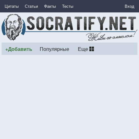
Цитаты
Статьи
Факты
Тесты
Вход
+Добавить
Популярные
Еще