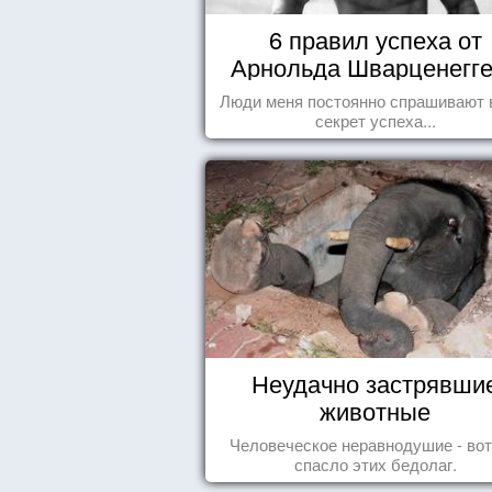
6 правил успеха от
Арнольда Шварценегг
Люди меня постоянно спрашивают 
секрет успеха...
Неудачно застрявши
животные
Человеческое неравнодушие - вот
спасло этих бедолаг.