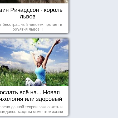
вин Ричардсон - король
львов
т бесстрашный человек прыгает в
объятия львов!!!
ослать всё на... Новая
ихология или здоровый
пофигизм.
ласно данной теории важно жить и
лаждаясь каждым моментом жизни
нанно и с удовольствием. Как это,