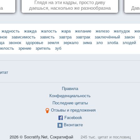
Глядя на эти кадры, просто диву
на
даешься, насколько же разнообразна
Дав
природа нашего мира!
жадность
жажда
жалость
жара
желание
железо
желудок
же
нное
зависимость
зависть
завтра
завтрак
заключённый
закон
зда
звонок
здоровье
земля
зеркало
зима
зло
злоба
злодей
релость
зрение
зритель
зуб
итат
Правила
Конфиденциальность
Последние цитаты
Отзывы и предложения
Facebook
Вконтакте
2026 © Socratify.Net, Сократифай
245 тыс. цитат и пословиц