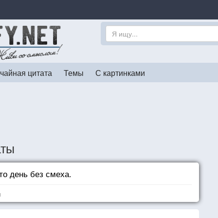
чайная цитата
Темы
С картинками
аты
о день без смеха.
я