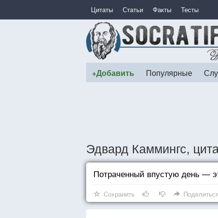
Цитаты
Статьи
Факты
Тесты
+Добавить
Популярные
Слу
Эдвард Каммингс, цит
Потраченный впустую день — эт
Сохранить
Поделитьс