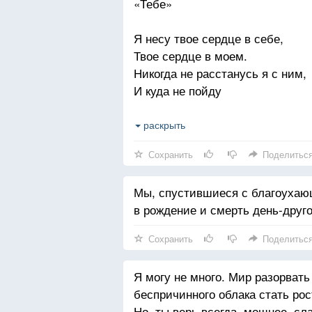
«Тебе»
Я несу твое сердце в себе,
Твое сердце в моем.
Никогда не расстанусь я с ним,
И куда не пойду
Ты со мной дорогая,
раскрыть
Все дела и поступки мои разде
Сохранить
Поделитьс
Я с тобой моя радость,
Я судьбы не боюсь,
Мы, спустившиеся с благоухающ
в рождение и смерть день-друго
Ибо ты мне судьба и звезда,
Мне не нужен весь мир,
Сохранить
Поделитьс
Ты мой мир, Моя истина и красо
Это тайна известная многим,
Я могу не много. Мир разорвать
беспричинного облака стать рос
Это корень корней,
Но, ты верь всегда, мощнее, с