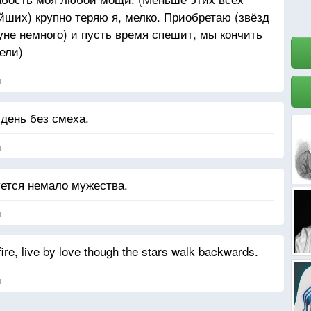
ших) крупно теряю я, мелко. Приобретаю (звёзд
уне немного) и пусть время спешит, мы кончить
и
ели)
я
день без смеха.
я
ется немало мужества.
я
fire, live by love though the stars walk backwards.
я