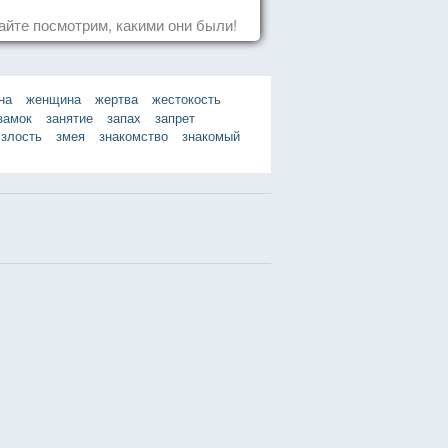
айте посмотрим, какими они были!
на
женщина
жертва
жестокость
замок
занятие
запах
запрет
злость
змея
знакомство
знакомый