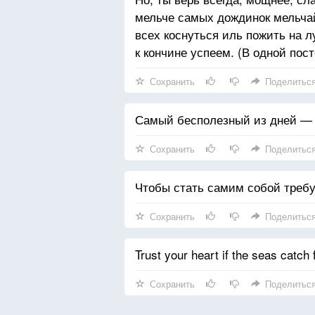
Ствол стволов, Небо небес,
мельче самых дождинок мельчай
Дерево имением жизнь,
всех коснуться иль пожить на л
Растущего выше мечтаний душ
к кончине успеем. (В одной пост
И ума дерзновений, это чудо,
Сохранить
Поделитьс
Хранящее звезды от смерти.
Я несу твое сердце,
Самый бесполезный из дней — 
Твое сердце в моем.
Сохранить
Поделитьс
Чтобы стать самим собой требу
Сохранить
Поделитьс
Trust your heart if the seas catch 
Сохранить
Поделитьс