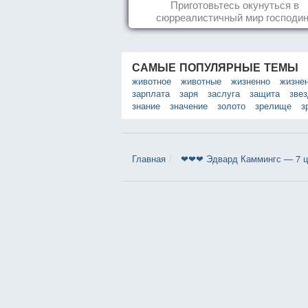
Йоханссона
Приготовьтесь окунуться в
сюрреалистичный мир господи
Йоханссона
САМЫЕ ПОПУЛЯРНЫЕ ТЕМЫ
животное
животные
жизненно
жизне
зарплата
заря
заслуга
защита
зве
знание
значение
золото
зрелище
з
Главная
❤❤❤ Эдвард Каммингс — 7 ц