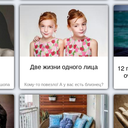
Две жизни одного лица
12 
о
ошопа
Кому-то повезло! А у вас есть близнец?