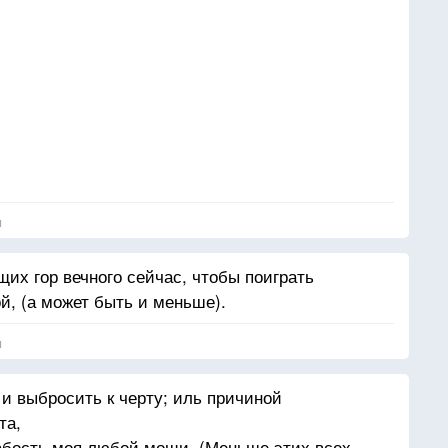
лю
я
их гор вечного сейчас, чтобы поиграть
й, (а может быть и меньше).
я
та.
 и выбросить к черту; иль причиной
та,
лабость моя любой мощи. (Меньше этих всех