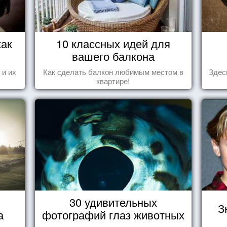
как
10 классных идей для
вашего балкона
 и их
Как сделать балкон любимым местом в
Здес
квартире!
30 удивительных
З
а
фотографий глаз животных