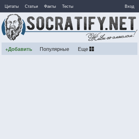
Цитаты
Статьи
Факты
Тесты
Вход
+Добавить
Популярные
Еще