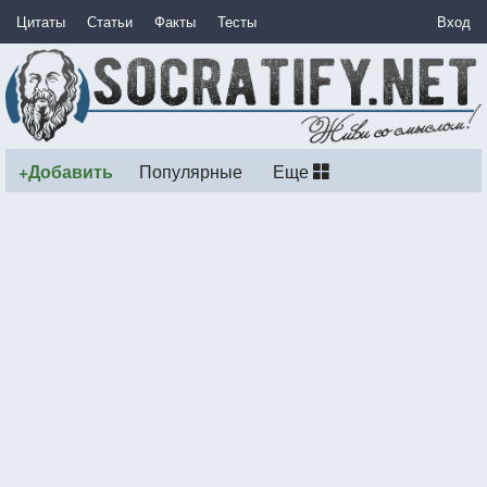
Цитаты
Статьи
Факты
Тесты
Вход
+Добавить
Популярные
Еще