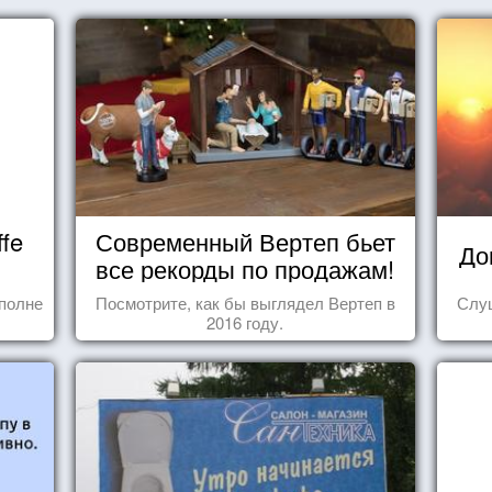
fe
Современный Вертеп бьет
До
все рекорды по продажам!
полне
Посмотрите, как бы выглядел Вертеп в
Слуш
2016 году.