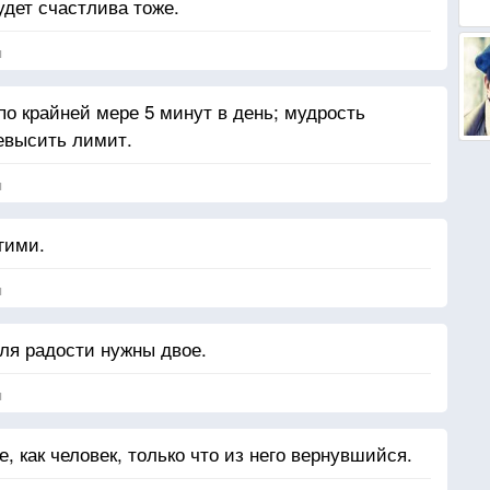
удет счастлива тоже.
я
по крайней мере 5 минут в день; мудрость
ревысить лимит.
я
гими.
я
для радости нужны двое.
я
е, как человек, только что из него вернувшийся.