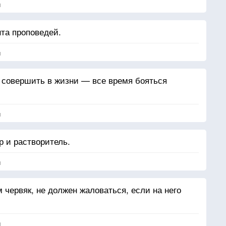
я
та проповедей.
я
 совершить в жизни — все время бояться
я
 и растворитель.
я
м червяк, не должен жаловаться, если на него
я