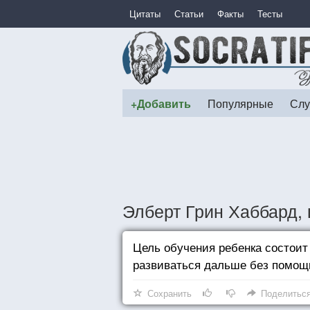
Цитаты
Статьи
Факты
Тесты
+Добавить
Популярные
Слу
Элберт Грин Хаббард, 
Цель обучения ребенка состоит
развиваться дальше без помощ
Сохранить
Поделитьс