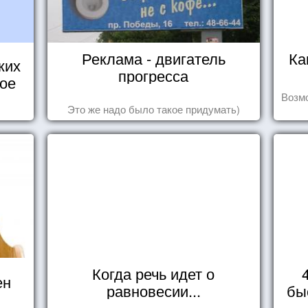
Реклама - двигатель
Ка
ких
прогресса
кое
Возмо
Это же надо было такое придумать)
Когда речь идет о
ен
равновесии...
бы