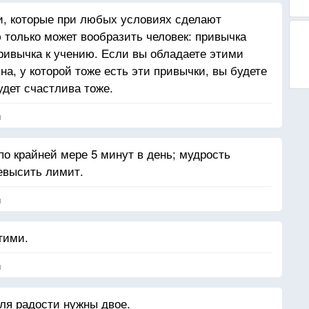
и, которые при любых условиях сделают
только может вообразить человек: привычка
привычка к учению. Если вы обладаете этими
а, у которой тоже есть эти привычки, вы будете
удет счастлива тоже.
я
по крайней мере 5 минут в день; мудрость
ревысить лимит.
я
гими.
я
для радости нужны двое.