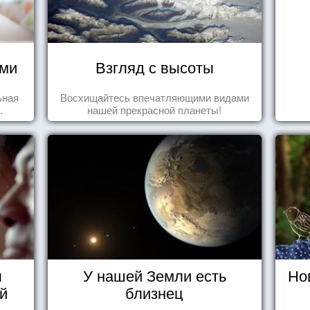
ями
Взгляд с высоты
ьная
Восхищайтесь впечатляющими видами
.
нашей прекрасной планеты!
ы
У нашей Земли есть
Но
й
близнец