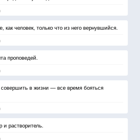
я
е, как человек, только что из него вернувшийся.
я
та проповедей.
я
 совершить в жизни — все время бояться
я
 и растворитель.
я