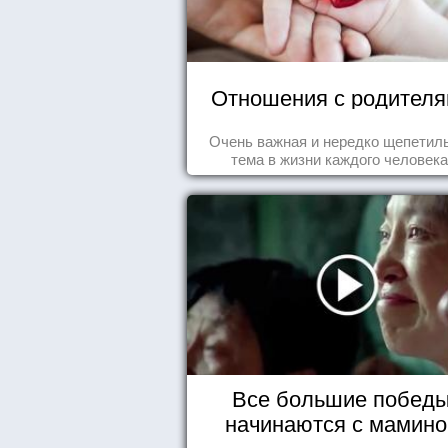
Отношения с родител
Очень важная и нередко щепетил
тема в жизни каждого человека
Все большие побед
начинаются с мамино
колыбели