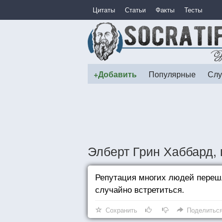
Цитаты
Статьи
Факты
Тесты
+Добавить
Популярные
Слу
Элберт Грин Хаббард, 
Репутация многих людей переш
случайно встретиться.
Сохранить
Поделитьс