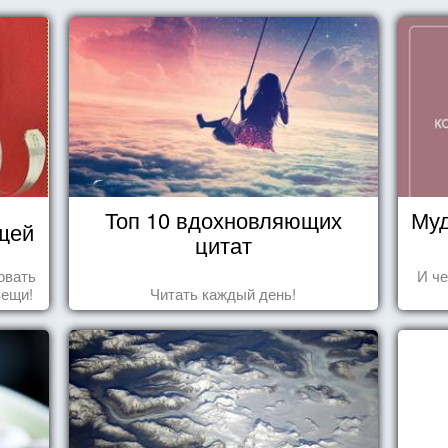
Топ 10 вдохновляющих
Муд
щей
цитат
овать
И че
вещи!
Читать каждый день!