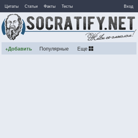
Цитаты
Статьи
Факты
Тесты
Вход
+Добавить
Популярные
Еще