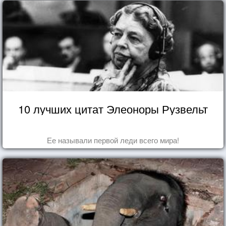
10 лучших цитат Элеоноры Рузвельт
Ее называли первой леди всего мира!