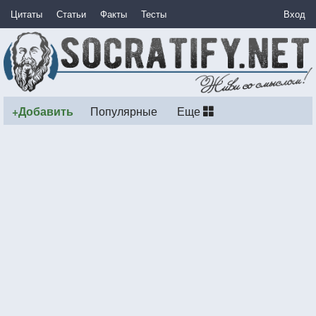
Цитаты
Статьи
Факты
Тесты
Вход
+Добавить
Популярные
Еще