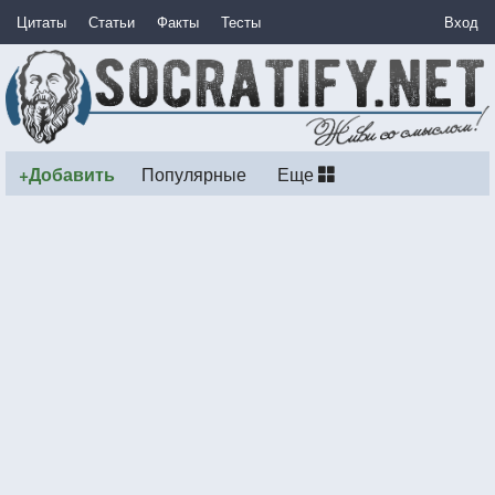
Цитаты
Статьи
Факты
Тесты
Вход
+Добавить
Популярные
Еще