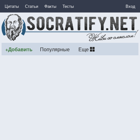
Цитаты
Статьи
Факты
Тесты
Вход
+Добавить
Популярные
Еще