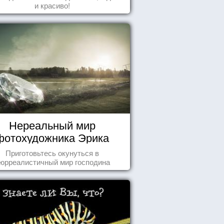
и красиво!
Нереальный мир
фотохудожника Эрика
Йоханссона
Приготовьтесь окунуться в
юрреалистичный мир господина
Йоханссона