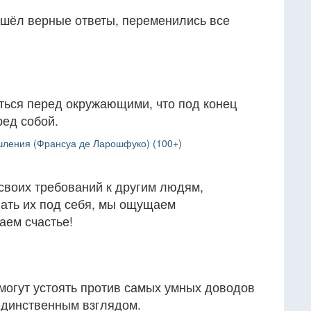
нашёл верные ответы, переменились все
ться перед окружающими, что под конец
ред собой.
ления (Франсуа де Ларошфуко) (100+)
своих требований к другим людям,
лать их под себя, мы ощущаем
аем счастье!
могут устоять против самых умных доводов
единственным взглядом.