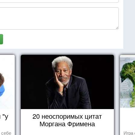
 "у
20 неоспоримых цитат
Моргана Фримена
ь себе
Игра 