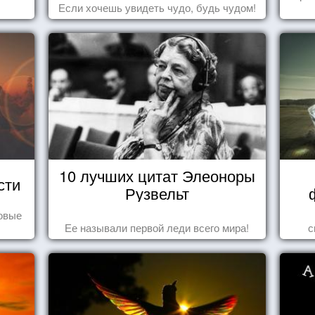
Если хочешь увидеть чудо, будь чудом!
10 лучших цитат Элеоноры
сти
Рузвельт
овые
Ее называли первой леди всего мира!
с