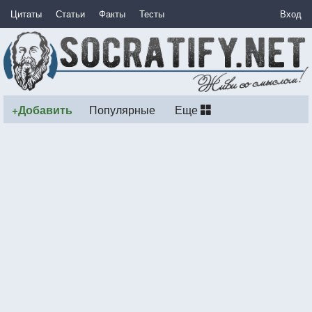
Цитаты
Статьи
Факты
Тесты
Вход
+Добавить
Популярные
Еще