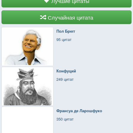
Лучшие цитаты
Случайная цитата
Пол Брегг
95 цитат
Конфуций
249 цитат
Франсуа де Ларошфуко
350 цитат