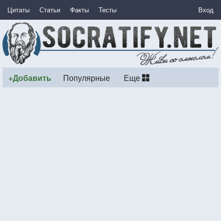
Цитаты
Статьи
Факты
Тесты
Вход
+Добавить
Популярные
Еще