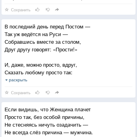
Сохранить
В последний день перед Постом —
Так уж ведётся на Руси —
Собравшись вместе за столом,
Друг другу говорят: «Прости!»
И, даже, можно просто, вдруг,
Сказать любому просто так:
«Прости, хоть вовсе ты не друг,
раскрыть
Но, согласись со мной — не враг».
Сохранить
И незнакомый человек
Если видишь, что Женщина плачет
Ответит, улыбнувшись вдруг:
Просто так, без особой причины,
«И ты меня прости, хоть я
Не стесняясь ничуть озадачить —
И не знаком с тобой ничуть».
Не всегда слёз причина — мужчина.