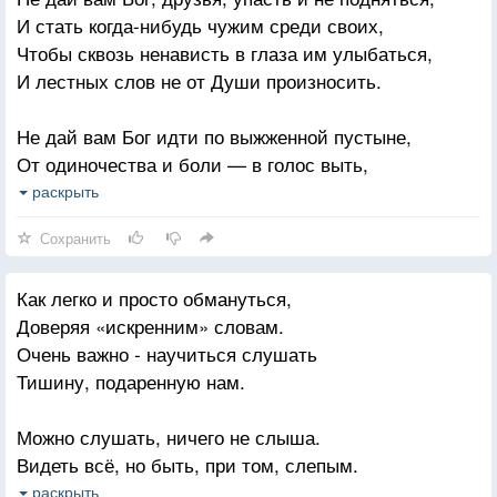
И стать когда-нибудь чужим среди своих,
Чтобы сквозь ненависть в глаза им улыбаться,
И лестных слов не от Души произносить.
Не дай вам Бог идти по выжженной пустыне,
От одиночества и боли — в голос выть,
Ненужным хламом стать, и близкими забытым.
раскрыть
Не дай вам Бог, друзья, не Верить, не Любить.
Сохранить
Не приведи Господь, свою продавши Душу,
Как легко и просто обмануться,
На чьём-то горе, превращаясь в богача,
Доверяя «искренним» словам.
Идти вперёд, шагая смело через трупы
Очень важно - научиться слушать
Тех, кто убит был вашей подлостью «сплеча».
Тишину, подаренную нам.
Дай Бог, друзья мои, Здоровья вам и Счастья,
Можно слушать, ничего не слыша.
Душевных сил, чтоб испытания пройти,
Видеть всё, но быть, при том, слепым.
Любви взаимной, Светлой Нежности, Удачи,
Ввысь взлетая, опускаться ниже,
раскрыть
Надёжных спутников на жизненном пути.