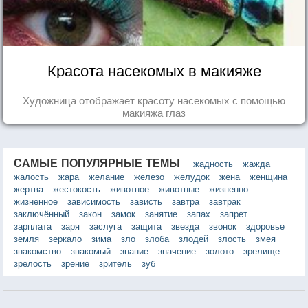
Красота насекомых в макияже
Художница отображает красоту насекомых с помощью
макияжа глаз
САМЫЕ ПОПУЛЯРНЫЕ ТЕМЫ
жадность
жажда
жалость
жара
желание
железо
желудок
жена
женщина
жертва
жестокость
животное
животные
жизненно
жизненное
зависимость
зависть
завтра
завтрак
заключённый
закон
замок
занятие
запах
запрет
зарплата
заря
заслуга
защита
звезда
звонок
здоровье
земля
зеркало
зима
зло
злоба
злодей
злость
змея
знакомство
знакомый
знание
значение
золото
зрелище
зрелость
зрение
зритель
зуб