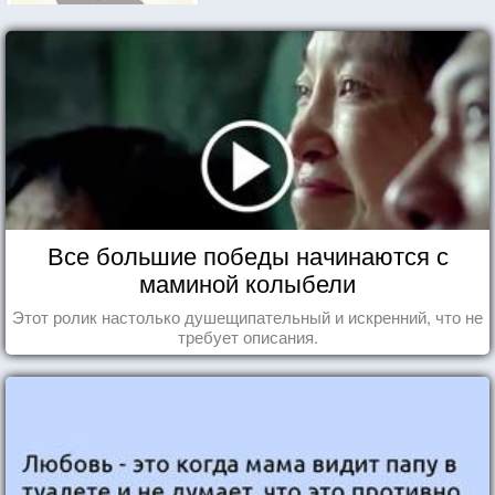
Все большие победы начинаются с
маминой колыбели
Этот ролик настолько душещипательный и искренний, что не
требует описания.