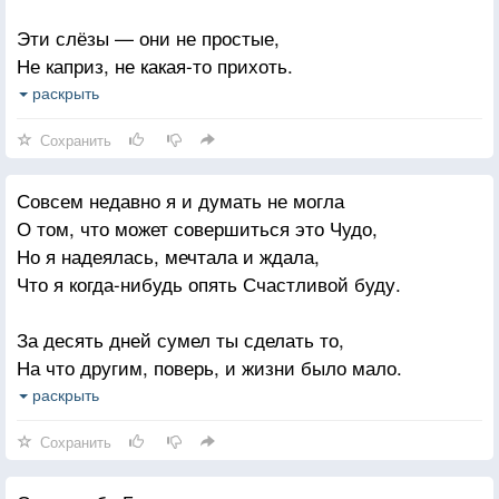
Последний день перед Постом —
Эти слёзы — они не простые,
Широкой масленицы праздник!
Не каприз, не какая-то прихоть.
Открытым сердцем и душой,
Эти слёзы в душевном порыве
раскрыть
С благодарением — Прощайте!
Сами льются из глаз, ищут выход
Сохранить
Последний день перед Постом —
Те слова, что сказать не сумеет
День очищения души.
Совсем недавно я и думать не могла
Никогда, потому что иначе
Тебе — спасибо за тепло!
О том, что может совершиться это Чудо,
Будет только намного больнее
Прости меня! Прости! Прости!
Но я надеялась, мечтала и ждала,
Ей самой от непонятых плачей.
Что я когда-нибудь опять Счастливой буду.
И словами её не утешить,
За десять дней сумел ты сделать то,
Потому что слова будут лишни
На что другим, поверь, и жизни было мало.
Да, бывают такие моменты,
Ты воскресил во мне погибшую Любовь,
раскрыть
Когда Женщине нужно затишье
И свои крылья подарил, чтоб я летала.
Сохранить
Для того, чтоб самой разобраться
Отдал свой Свет и всё своё Тепло,
Без посредников, уединиться.