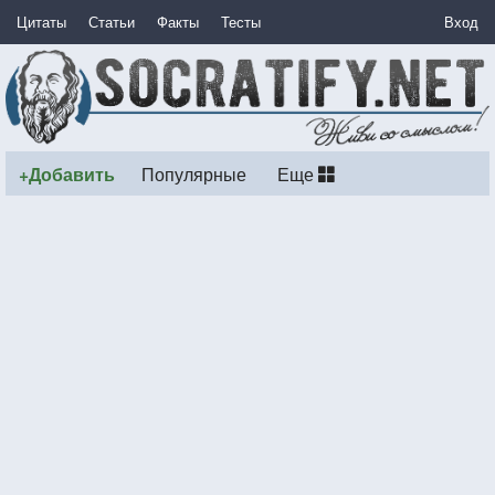
Цитаты
Статьи
Факты
Тесты
Вход
+Добавить
Популярные
Еще