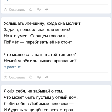
Не достигнув призрачных вершин.
Сохранить
И Храм Души наполнен будет Добрым Светом —
Кривотолков и противоречий
Неисчерпаемым источником Любви,
Услышать Женщину, когда она молчит
В этой жизни столько, что не счесть.
Надежды, Веры, и теплом своим согретым.
Задача, непосильная для многих!
В словоизлияньях бесконечных
Друзья мои! Пусть вас Господь хранит!
Но кто умеет Сердцем говорить,
Очень часто скрыты ложь и лесть.
Поймёт — перебивать её не стоит
Не спеши молчание нарушить,
Что можно слышать в этой тишине?
Говоря ненужные слова.
Немой упрёк иль пылкое признание?
Если ты желаешь слышать Душу –
Надрывный плач или весёлый смех?
раскрыть
Посмотри внимательно в глаза.
Восторг, а может, — разочарование?
Сохранить
Услышьте то, о чем она молчит -
Любя себя, не забывай о том,
Душою, Сердцем, только не ушами.
Что может быть пустым уютный дом.
Ведь к этой тайне — есть свои ключи:
Люби себя в Любимом человеке —
Она молчит, НО ГОВОРИТ ГЛАЗАМИ!
И будешь защищён со всех сторон.