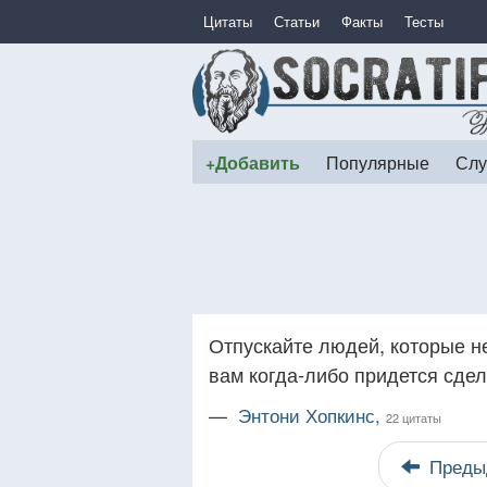
Цитаты
Статьи
Факты
Тесты
+Добавить
Популярные
Слу
Отпускайте людей, которые не
вам когда-либо придется сдел
—
Энтони Хопкинс,
22 цитаты
Преды