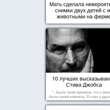
Мать сделала невероят
снимки двух детей с 
животными на ферм
10 лучших высказыван
Стива Джобса
"...Были такие времена, что у мен
было своей комнаты. Я спал у друз
полу, а для того, чтобы купить ед
сдавал бутылки из под кока-кол