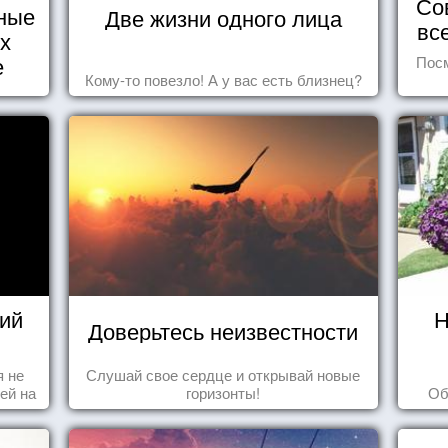
Со
ные
Две жизни одного лица
вс
их
е
Посм
Кому-то повезло! А у вас есть близнец?
ий
Н
Доверьтесь неизвестности
я не
Слушай свое сердце и открывай новые
ей на
горизонты!
Об
ы -
ы"