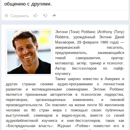
общению с другими.
Сохранить
Энтони (Тони) Роббинс (Anthony (Tony)
Robbins, урождённый Энтони Джей
Махаворик, 29 февраля 1960 года) —
американский писатель,
предприниматель, занимающийся
темой саморазвития, оратор-
мотиватор, актёр, тренер и психолог.
Автор бестселлеров по лайф-
коучингу.
Также широко известен в Америке и
других странах своими аудио-программами о личностном
развитии и мотивационными семинарами. Энтони Роббинс
является признанным авторитетом в психологии лидерства,
переговорах, организационных изменениях, и пиковой
производительности. Он повлиял на жизни почти 50 миллионов
человек из 80 стран мира с помощью своих публичных
выступлений, семинаров и видео-курсов, вместе со своей
аудиобиблиотекой коучинга и книг-бестселлеров, таких как
«Беспредельная власть». Журнал «Forbes» поместил его в