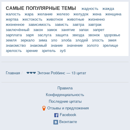
САМЫЕ ПОПУЛЯРНЫЕ ТЕМЫ
жадность
жажда
жалость
жара
желание
железо
желудок
жена
женщина
жертва
жестокость
животное
животные
жизненно
жизненное
зависимость
зависть
завтра
завтрак
заключённый
закон
замок
занятие
запах
запрет
зарплата
заря
заслуга
защита
звезда
звонок
здоровье
земля
зеркало
зима
зло
злоба
злодей
злость
змея
знакомство
знакомый
знание
значение
золото
зрелище
зрелость
зрение
зритель
зуб
Главная
❤❤❤ Энтони Роббинс — 13 цитат
Правила
Конфиденциальность
Последние цитаты
Отзывы и предложения
Facebook
Вконтакте